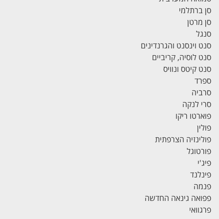
סן ברתלמי
סן מרטן
סנגל
סנט וינסנט והגרנדינים
סנט לוסיה, קריביים
סנט קיטס ונוויס
ספרד
סרביה
סרי לנקה
פוארטו ריקו
פולין
פולינזיה הצרפתית
פורטוגל
פיג'י
פינלנד
פנמה
פפואה גינאה החדשה
פרגוואי