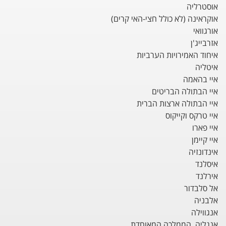
אוסטרליה
אוקראינה (לא כולל חצי-האי קרים)
אורגוואי
אזרבייג'ן
איחוד האמירויות הערביות
איטליה
איי בהאמה
איי הבתולה הבריטים
איי הבתולה ארצות הברית
איי טרקס וקייקוס
איי פארו
איי קיימן
אינדונזיה
איסלנד
אירלנד
אל סלבדור
אלבניה
אנגווילה
אנגליה, הממלכה המאוחדת