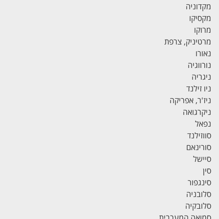
מקדוניה
מקסיקו
מרוקו
מרטיניק, צרפת
נאורו
נורווגיה
ניגריה
ניו זילנד
ניז'ר, אפריקה
ניקרגואה
נפאל
סווזילנד
סורינאם
סיישל
סין
סינגפור
סלובניה
סלובקיה
סמואה המערבית