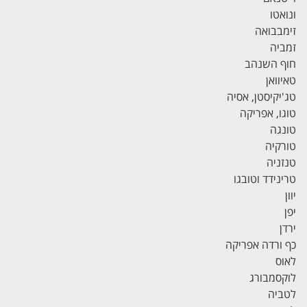
ונואטו
זימבבואה
זמביה
חוף השנהב
טאיוואן
טג'יקיסטן, אסיה
טוגו, אפריקה
טונגה
טורקיה
טנזניה
טרינידד וטובגו
יוון
יפן
ירדן
כף ורדה אפריקה
לאוס
לוקסמבורג
לטביה